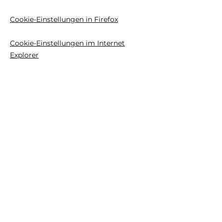
Cookie-Einstellungen in Firefox
Cookie-Einstellungen im Internet
Explorer
Cookie-Einstellungen in Google
Chrome
Cookie-Einstellungen in Safari (OS X)
Cookie-Einstellungen in Safari (iOS)
Cookie-Einstellungen in Android
Um die Verwendung eigener Daten
durch Google Analytics auf allen
Websites abzulehnen und zu